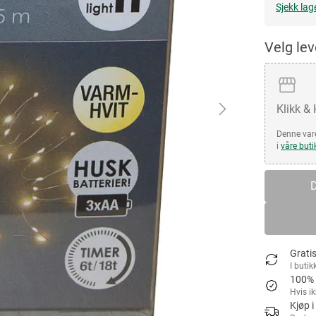
Sjekk lag
Velg le
Klikk &
Denne vare
i
våre buti
D
Gratis
I butik
100% 
Hvis i
Kjøp i