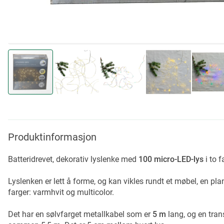
Skip
to
the
beginning
Produktinformasjon
of
the
Batteridrevet, dekorativ lyslenke med
100 micro-LED-lys
i to f
images
gallery
Lyslenken er lett å forme, og kan vikles rundt et møbel, en pla
farger: varmhvit og multicolor.
Det har en sølvfarget metallkabel som er
5 m
lang, og en tran