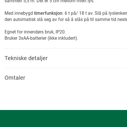
sammen 5,5 m. Det er 5 cm mellom hvert lys.
Med innebygd
timerfunksjon
: 6 t på/ 18 t av. Slå på lyslenken 
den automatisk slå seg av for så å slås på til samme tid nest
Egnet for innendørs bruk, IP20.
Bruker 3xAA-batterier (ikke inkludert).
Tekniske detaljer
Omtaler