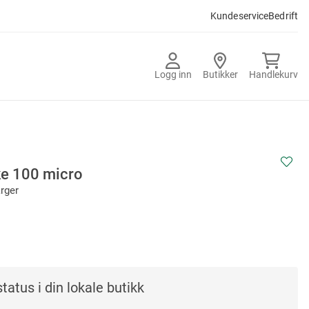
Kundeservice
Bedrift
Logg inn
Butikker
Handlekurv
ke 100 micro
arger
tatus i din lokale butikk