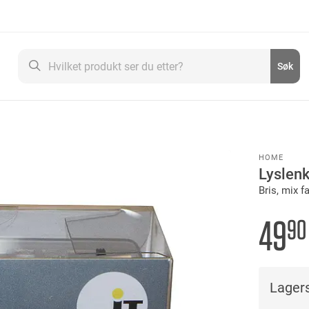
Søk
Søk
HOME
Lyslen
Bris, mix f
49
90
Lagers