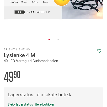
Skip
BRIGHT LIGHTING
to
Lyslenke 4 M
the
40 LED Varmglød Gudbrandsdalen
beginning
of
the
49
90
images
gallery
Lagerstatus i din lokale butikk
Sjekk lagerstatus i flere butikker