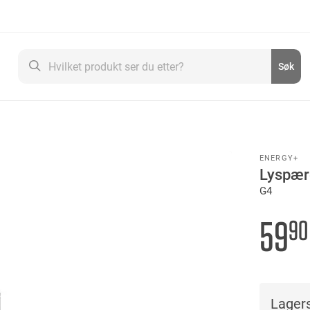
Søk
Søk
ENERGY+
Lyspær
G4
59
90
Lagers