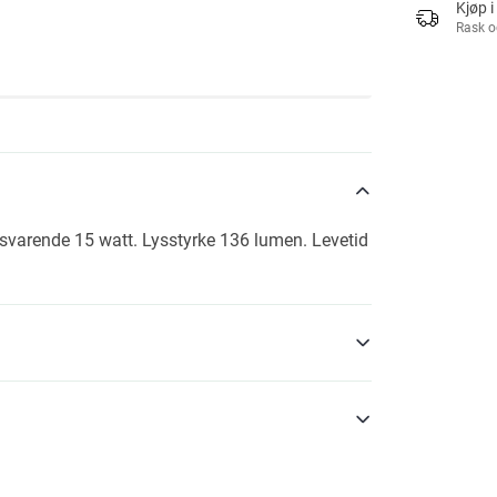
Kjøp i
Rask o
lsvarende 15 watt. Lysstyrke 136 lumen. Levetid