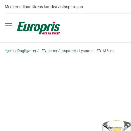
Gå
Medlemstilbud
Ukens kundeavis
Inspirasjon
til
innhold
Hjem
Dagligvarer
LED-pærer
Lyspærer
Lyspære LED 136 lm
Skip
to
the
end
of
the
images
gallery