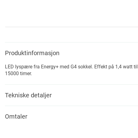
Skip
to
the
beginning
Produktinformasjon
of
the
LED lyspære fra Energy+ med G4 sokkel. Effekt på 1,4 watt ti
images
15000 timer.
gallery
Tekniske detaljer
Omtaler