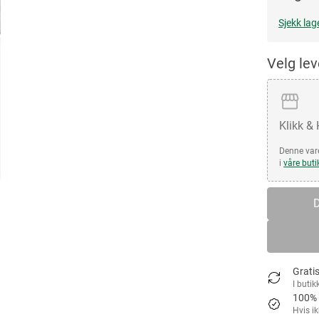
Sjekk lag
Velg le
Klikk &
Denne vare
i
våre buti
D
Gratis
I butik
100% 
Hvis i