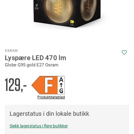
Skip
OSRAM
to
Lyspære LED 470 lm
the
Globe G95 gold E27 Osram
beginning
of
the
129,-
images
gallery
Produktdatablad
Lagerstatus i din lokale butikk
Sjekk lagerstatus i flere butikker