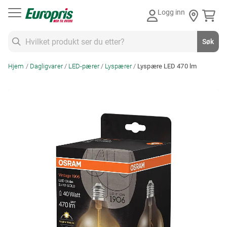
Gå
Logg inn
til
innhold
Søk
Søk
Hjem
Dagligvarer
LED-pærer
Lyspærer
Lyspære LED 470 lm
Skip
to
the
end
of
the
images
gallery