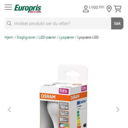
Gå
Logg inn
til
innhold
Søk
Søk
Hjem
Dagligvarer
LED-pærer
Lyspærer
Lyspære LED
Skip
to
the
end
of
the
images
gallery