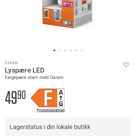
Skip
OSRAM
to
Lyspære LED
the
Fargepære star+ matt Osram
beginning
of
the
49
90
images
gallery
Produktdatablad
Lagerstatus i din lokale butikk