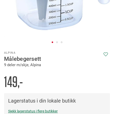
Skip
ALPINA
to
Målebegersett
the
9 deler m/skje, Alpina
beginning
of
the
149,-
images
gallery
Lagerstatus i din lokale butikk
Sjekk lagerstatus i flere butikker