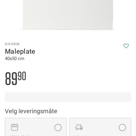
Skip
GIFORM
to
Maleplate
the
40x50 cm
beginning
of
the
89
90
images
gallery
Velg leveringsmåte