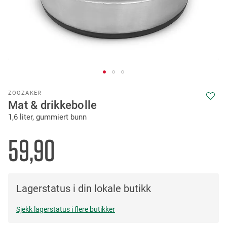
Skip
ZOOZAKER
to
Mat & drikkebolle
the
1,6 liter, gummiert bunn
beginning
of
the
59,90
images
gallery
Lagerstatus i din lokale butikk
Sjekk lagerstatus i flere butikker