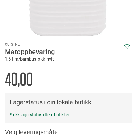
Skip
CUISINE
to
Matoppbevaring
the
1,6 l m/bambuslokk hvit
beginning
of
the
40,00
images
gallery
Lagerstatus i din lokale butikk
Sjekk lagerstatus i flere butikker
Velg leveringsmåte