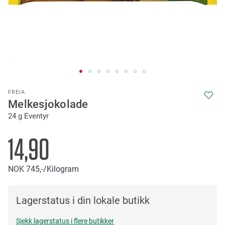
Skip
FREIA
to
Melkesjokolade
the
24 g Eventyr
beginning
of
the
14,90
images
gallery
NOK
745,-
/Kilogram
Lagerstatus i din lokale butikk
Sjekk lagerstatus i flere butikker