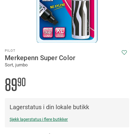
Skip
PILOT
to
Merkepenn Super Color
the
Sort, jumbo
beginning
of
the
89
90
images
gallery
Lagerstatus i din lokale butikk
Sjekk lagerstatus i flere butikker