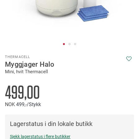
Skip
THERMACELL
to
Myggjager Halo
the
Mini, hvit Thermacell
beginning
of
the
499,00
images
gallery
NOK
499,-
/Stykk
Lagerstatus i din lokale butikk
Sjekk lagerstatus i flere butikker