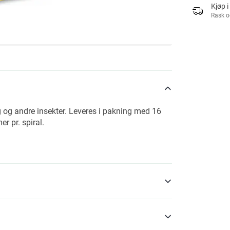
Kjøp i
Rask o
g og andre insekter. Leveres i pakning med 16
er pr. spiral.