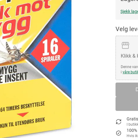
Sjekk lag
Velg le
Klikk &
Denne vare
i
våre buti
D
Gratis
I butik
100% 
Hvis i