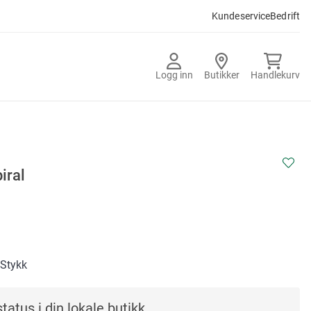
Kundeservice
Bedrift
Logg inn
Butikker
Handlekurv
iral
/Stykk
tatus i din lokale butikk