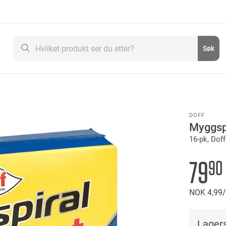
Søk
Søk
DOFF
Myggsp
16-pk, Doff
79
90
NOK
4
99
Lagers