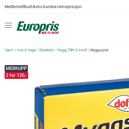
Gå
Medlemstilbud
Ukens kundeavis
Inspirasjon
til
innhold
Hjem
Hus & hage
Skadedyr
Mygg, flått & knott
Myggspiral
Skip
MERKUPP
to
2 for 120,-
the
end
of
the
images
gallery