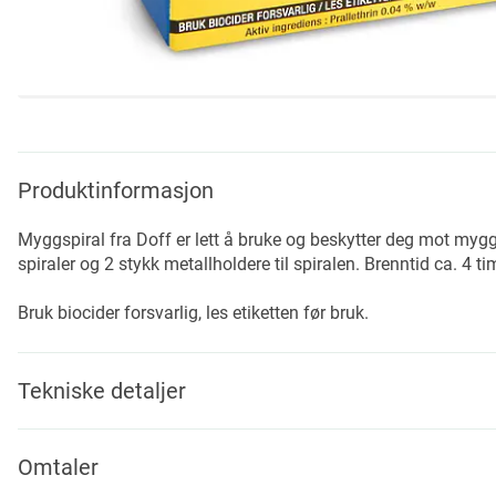
Skip
to
the
beginning
Produktinformasjon
of
the
Myggspiral fra Doff er lett å bruke og beskytter deg mot myg
images
spiraler og 2 stykk metallholdere til spiralen. Brenntid ca. 4 tim
gallery
Bruk biocider forsvarlig, les etiketten før bruk.
Tekniske detaljer
Omtaler