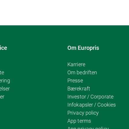
ice
Om Europris
Karriere
te
Om bedriften
ering
Presse
elser
Bærekraft
er
Investor / Corporate
Infokapsler / Cookies
Privacy policy
App terms
App privacy policy