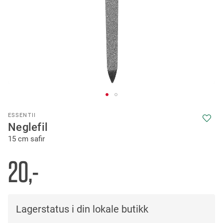
Skip
ESSENTII
to
Neglefil
the
15 cm safir
beginning
of
the
20,-
images
gallery
Lagerstatus i din lokale butikk