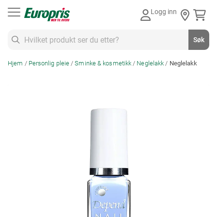
Gå
Logg inn
til
innhold
Søk
Søk
Hjem
Personlig pleie
Sminke & kosmetikk
Neglelakk
Neglelakk
Skip
to
the
end
of
the
images
gallery