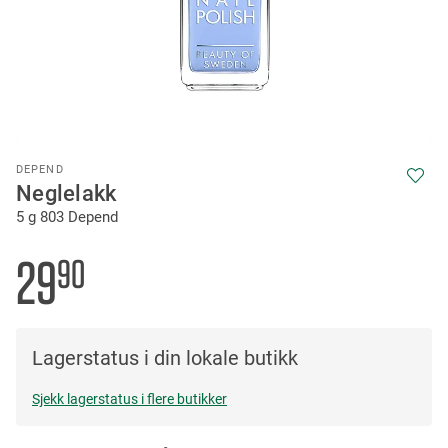
Skip
DEPEND
to
Neglelakk
the
5 g 803 Depend
beginning
of
the
29
90
images
gallery
Lagerstatus i din lokale butikk
Sjekk lagerstatus i flere butikker