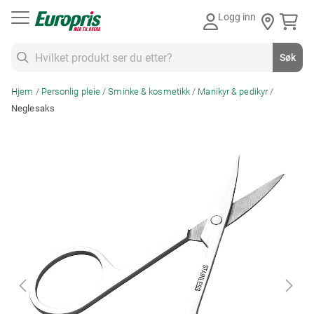
Gå
Logg inn
til
innhold
Søk
Søk
Hjem
Personlig pleie
Sminke & kosmetikk
Manikyr & pedikyr
Neglesaks
Skip
to
the
end
of
the
images
gallery