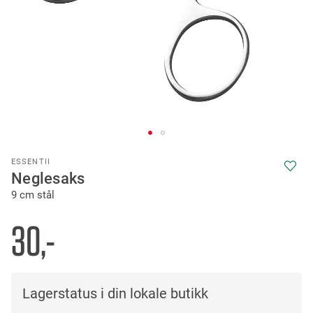
Skip
ESSENTII
to
Neglesaks
the
9 cm stål
beginning
of
the
30,-
images
gallery
Lagerstatus i din lokale butikk