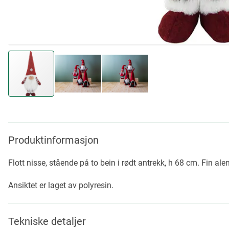
Skip
to
the
beginning
Produktinformasjon
of
the
Flott nisse, stående på to bein i rødt antrekk, h 68 cm. Fin a
images
gallery
Ansiktet er laget av polyresin.
Tekniske detaljer