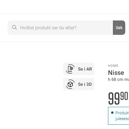
Søk
Søk
HOME
Se i AR
Nisse
h 68 cm ma
Se i 3D
99
90
Produkt
juleses