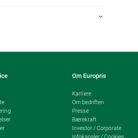
ice
Om Europris
Karriere
te
Om bedriften
ering
Presse
elser
Bærekraft
er
Investor / Corporate
Infokapsler / Cookies