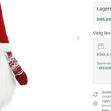
Lagers
Sjekk lag
Velg le
Klikk &
Denne vare
i
våre buti
Gratis
I butik
100% 
Hvis i
Kjøp i