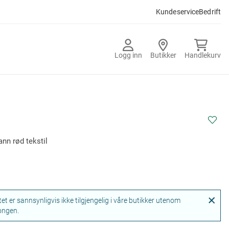
Kundeservice
Bedrift
Logg inn
Butikker
Handlekurv
nn rød tekstil
et er sannsynligvis ikke tilgjengelig i våre butikker utenom
ongen.