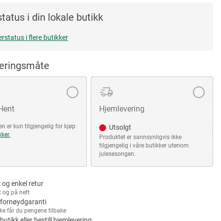
tatus i din lokale butikk
erstatus i flere butikker
veringsmåte
 Hent
Hjemlevering
n er kun tilgjengelig for kjøp
Utsolgt
kker.
Produktet er sannsynligvis ikke
tilgjengelig i våre butikker utenom
julesesongen.
 og enkel retur
k og på nett
fornøydgaranti
kke får du pengene tilbake
 butikk eller bestill hjemlevering