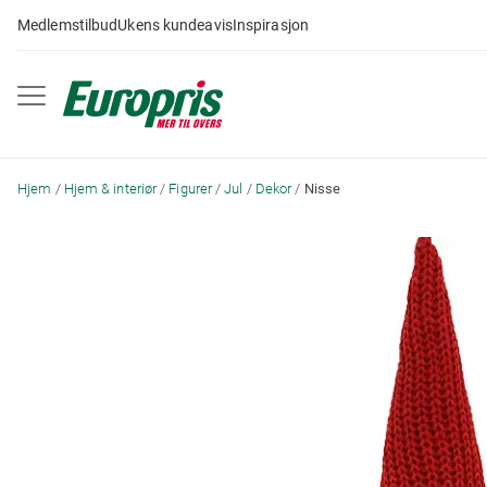
Gå
Medlemstilbud
Ukens kundeavis
Inspirasjon
til
innhold
Hjem
Hjem & interiør
Figurer
Jul
Dekor
Nisse
Skip
to
the
end
of
the
images
gallery