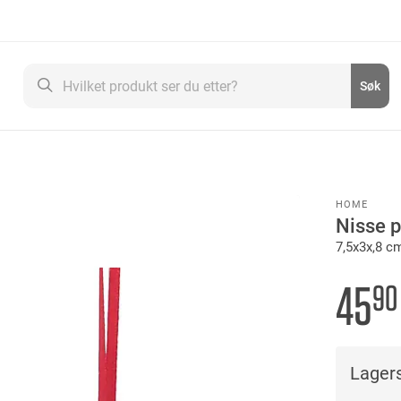
Søk
Søk
HOME
Nisse p
7,5x3x,8 
45
90
Lagers