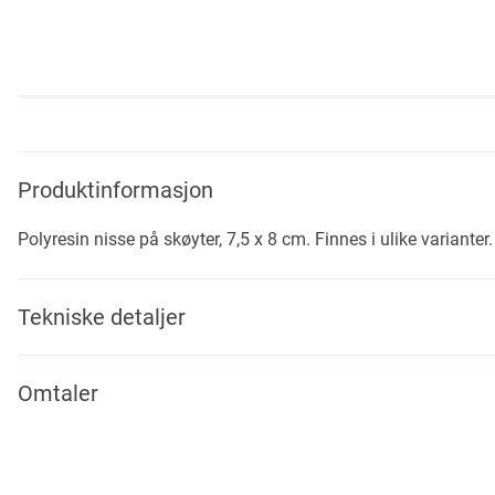
Skip
to
the
beginning
Produktinformasjon
of
the
Polyresin nisse på skøyter, 7,5 x 8 cm. Finnes i ulike varianter.
images
gallery
Tekniske detaljer
Omtaler