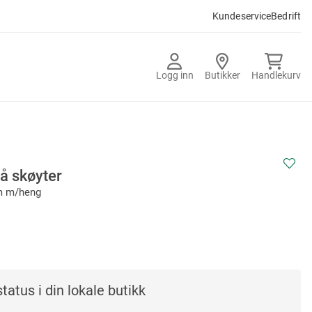
Kundeservice
Bedrift
Logg inn
Butikker
Handlekurv
å skøyter
cm m/heng
tatus i din lokale butikk