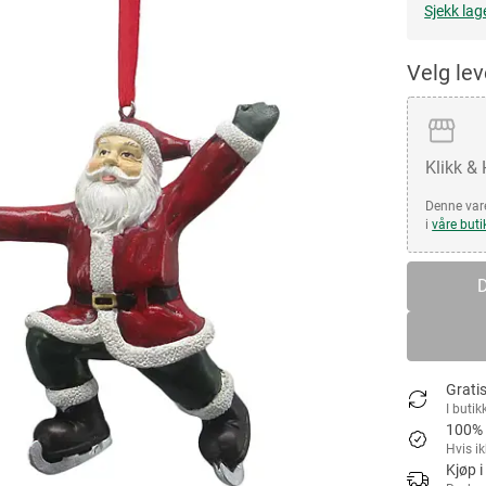
Sjekk lag
Velg le
Klikk &
Denne vare
i
våre buti
D
Gratis
I butik
100% 
Hvis i
Kjøp i