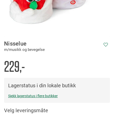
Skip
Nisselue
to
m/musikk og bevegelse
the
beginning
of
229,-
the
images
gallery
Lagerstatus i din lokale butikk
Sjekk lagerstatus i flere butikker
Velg leveringsmåte