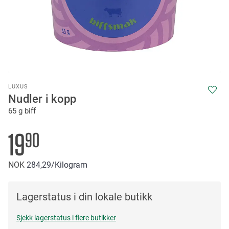
Skip
LUXUS
to
Nudler i kopp
the
65 g biff
beginning
of
the
19
90
images
gallery
NOK
284
29
/Kilogram
Lagerstatus i din lokale butikk
Sjekk lagerstatus i flere butikker