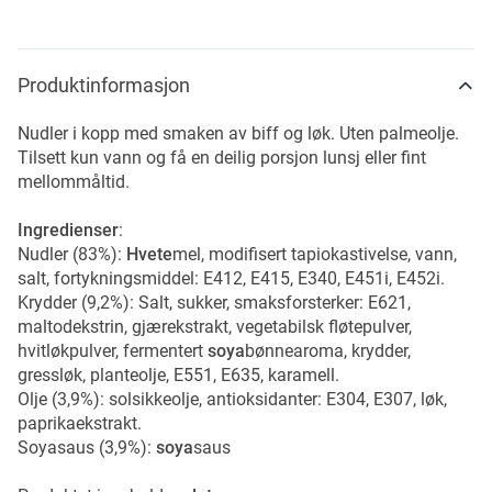
Produktinformasjon
Nudler i kopp med smaken av biff og løk. Uten palmeolje.
Tilsett kun vann og få en deilig porsjon lunsj eller fint
mellommåltid.
Ingredienser
:
Nudler (83%):
Hvete
mel, modifisert tapiokastivelse, vann,
salt, fortykningsmiddel: E412, E415, E340, E451i, E452i.
Krydder (9,2%): Salt, sukker, smaksforsterker: E621,
maltodekstrin, gjærekstrakt, vegetabilsk fløtepulver,
hvitløkpulver, fermentert
soya
bønnearoma, krydder,
gressløk, planteolje, E551, E635, karamell.
Olje (3,9%): solsikkeolje, antioksidanter: E304, E307, løk,
paprikaekstrakt.
Soyasaus (3,9%):
soya
saus