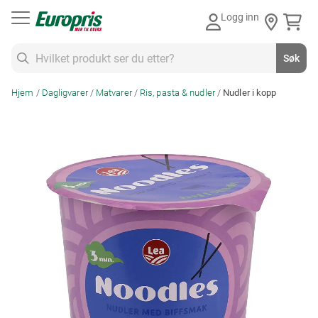
Gå
MERKUPP
Logg inn
til
3 for 35,-
innhold
Søk
Søk
Hjem
Dagligvarer
Matvarer
Ris, pasta & nudler
Nudler i kopp
Skip
to
the
end
of
the
images
gallery