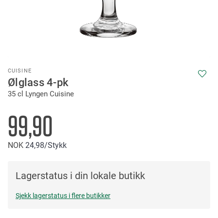
Skip
CUISINE
to
Ølglass 4-pk
the
35 cl Lyngen Cuisine
beginning
of
the
99,90
images
gallery
NOK
24
98
/Stykk
Lagerstatus i din lokale butikk
Sjekk lagerstatus i flere butikker