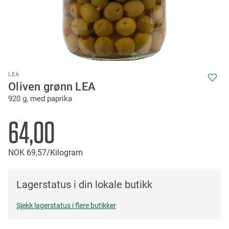
Skip
LEA
to
Oliven grønn LEA
the
920 g, med paprika
beginning
of
the
64,00
images
gallery
NOK
69
57
/Kilogram
Lagerstatus i din lokale butikk
Sjekk lagerstatus i flere butikker