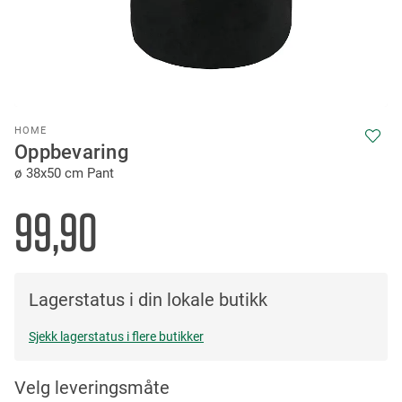
Skip
HOME
to
Oppbevaring
the
ø 38x50 cm Pant
beginning
of
the
99,90
images
gallery
Lagerstatus i din lokale butikk
Sjekk lagerstatus i flere butikker
Velg leveringsmåte