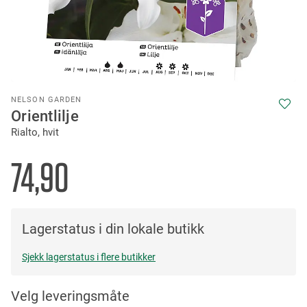
Skip
NELSON GARDEN
to
Orientlilje
the
Rialto, hvit
beginning
of
the
74,90
images
gallery
Lagerstatus i din lokale butikk
Sjekk lagerstatus i flere butikker
Velg leveringsmåte