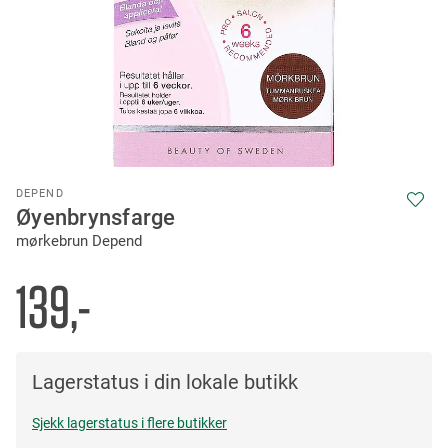
Skip
DEPEND
to
Øyenbrynsfarge
the
mørkebrun Depend
beginning
of
the
139,-
images
gallery
Lagerstatus i din lokale butikk
Sjekk lagerstatus i flere butikker