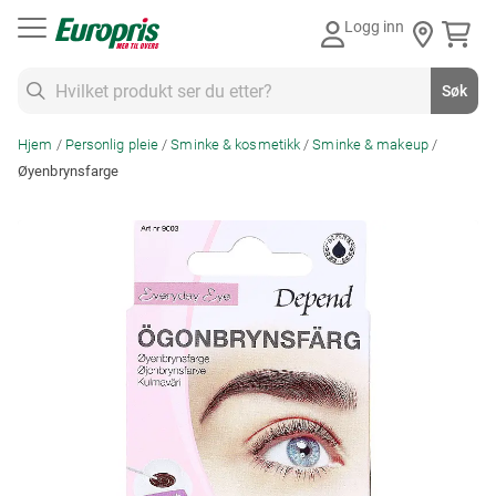
Gå
Logg inn
til
innhold
Søk
Søk
Hjem
Personlig pleie
Sminke & kosmetikk
Sminke & makeup
Øyenbrynsfarge
Skip
to
the
end
of
the
images
gallery