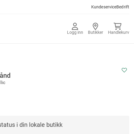
Kundeservice
Bedrift
Logg inn
Butikker
Handlekurv
ånd
lic
tatus i din lokale butikk