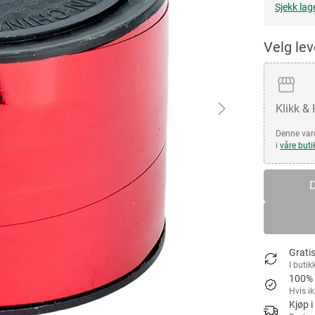
Sjekk lag
Velg le
Klikk &
Denne vare
i
våre buti
D
Gratis
I butik
100% 
Hvis i
Kjøp i