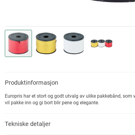
Skip
to
the
beginning
Produktinformasjon
of
the
Europris har et stort og godt utvalg av ulike pakkebånd, som
images
vil pakke inn og gi bort blir pene og elegante.
gallery
Tekniske detaljer