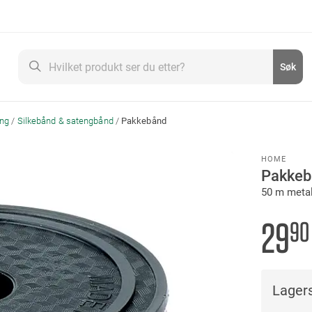
Søk
Søk
ing
Silkebånd & satengbånd
Pakkebånd
HOME
Pakkeb
50 m metal
29
90
Lagers