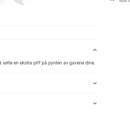
Rask o
å sette en ekstra piff på pynten av gavene dine.