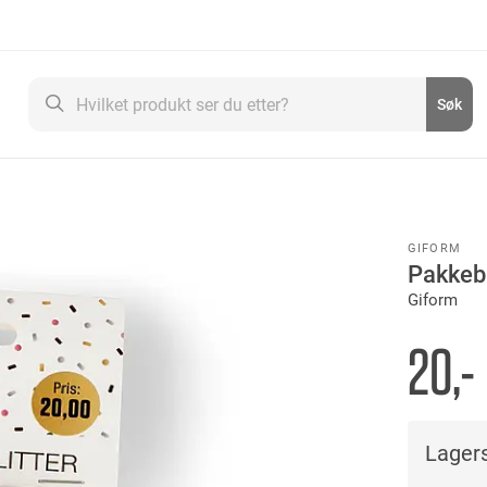
Søk
Søk
GIFORM
Pakkeb
Giform
20,-
Lagers