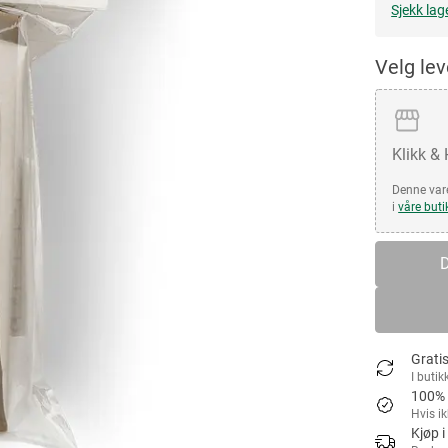
Sjekk lag
Velg le
Klikk &
Denne vare
i
våre buti
D
Gratis
I butik
100% 
Hvis i
Kjøp i