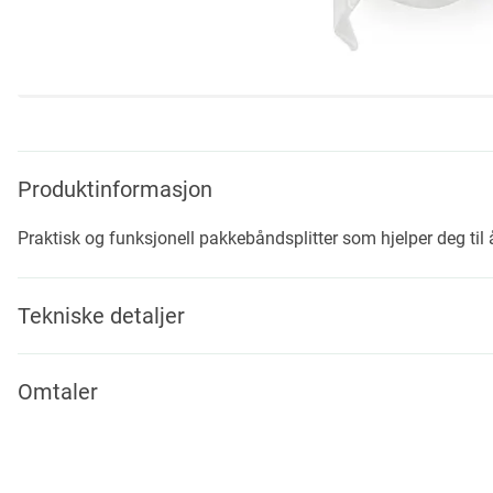
Skip
to
the
beginning
Produktinformasjon
of
the
Praktisk og funksjonell pakkebåndsplitter som hjelper deg til 
images
gallery
Tekniske detaljer
Omtaler