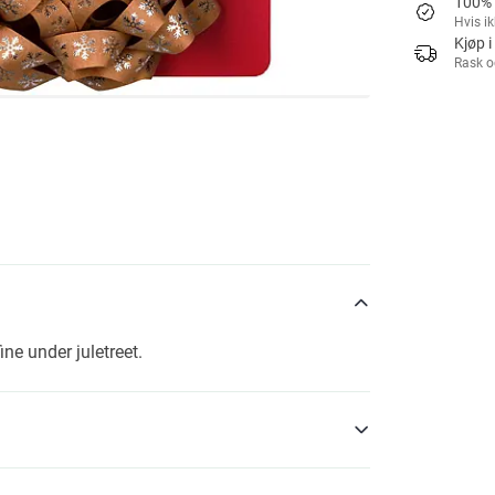
100% 
Hvis i
Kjøp i
Rask o
ine under juletreet.