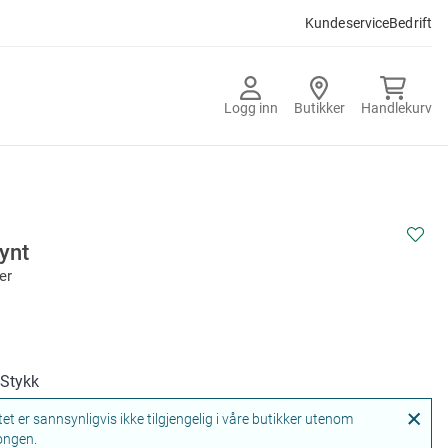
Kundeservice
Bedrift
Logg inn
Butikker
Handlekurv
ynt
er
/Stykk
et er sannsynligvis ikke tilgjengelig i våre butikker utenom
ongen.