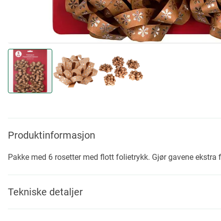
Skip
to
the
beginning
Produktinformasjon
of
the
Pakke med 6 rosetter med flott folietrykk. Gjør gavene ekstra f
images
gallery
Tekniske detaljer