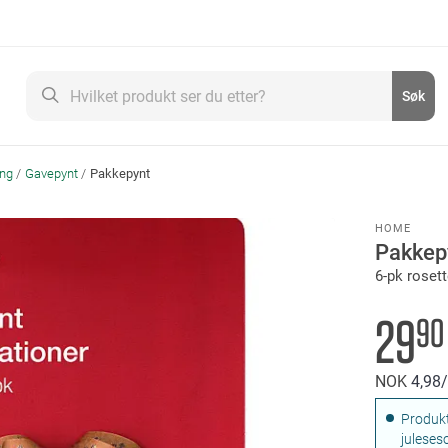
Søk
Søk
ing
Gavepynt
Pakkepynt
HOME
Pakkep
6-pk rosett
29
90
NOK
4
98
Produkt
juleses