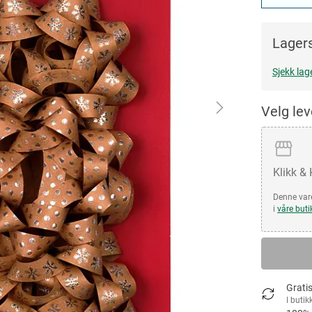
Lagers
Sjekk lag
Velg le
Klikk &
Denne vare
i
våre buti
Gratis
I butik