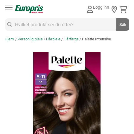
Gå
Logg inn
til
innhold
Søk
Søk
Hjem
Personlig pleie
Hårpleie
Hårfarge
Palette Intensive
Skip
to
the
end
of
the
images
gallery