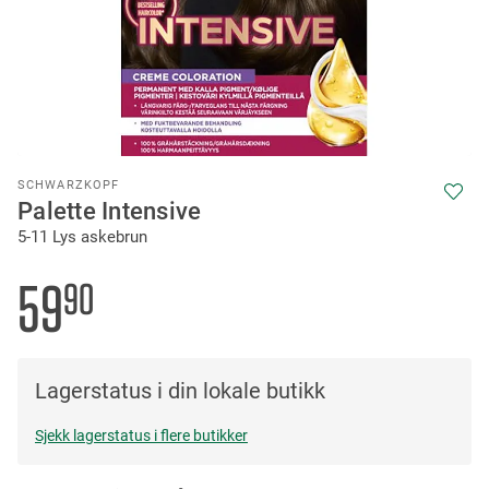
Skip
SCHWARZKOPF
to
Palette Intensive
the
5-11 Lys askebrun
beginning
of
the
59
90
images
gallery
Lagerstatus i din lokale butikk
Sjekk lagerstatus i flere butikker