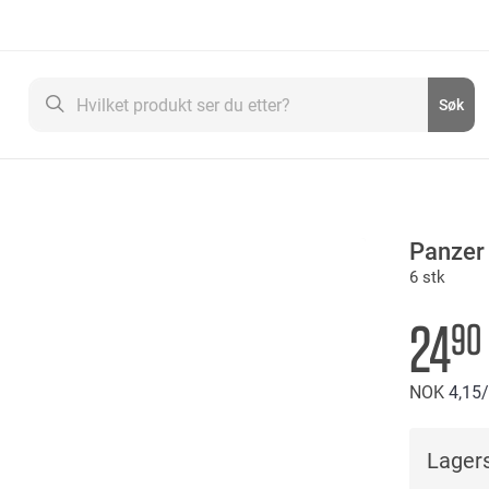
Søk
Søk
Panzer
6 stk
24
90
NOK
4
15
Lagers