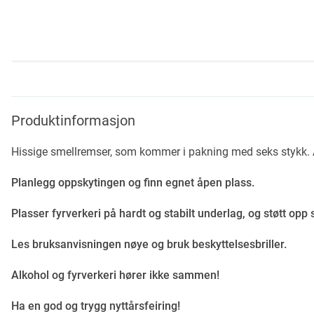
Skip
to
the
beginning
Produktinformasjon
of
the
Hissige smellremser, som kommer i pakning med seks stykk. 
images
gallery
Planlegg oppskytingen og finn egnet åpen plass.
Plasser fyrverkeri på hardt og stabilt underlag, og støtt opp 
Les bruksanvisningen nøye og bruk beskyttelsesbriller.
Alkohol og fyrverkeri hører ikke sammen!
Ha en god og trygg nyttårsfeiring!