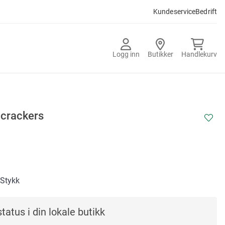
Kundeservice
Bedrift
Logg inn
Butikker
Handlekurv
 crackers
/Stykk
tatus i din lokale butikk