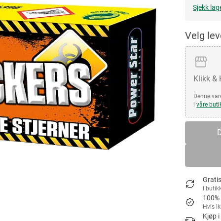
Sjekk lag
Velg le
Klikk &
Denne vare
i
våre buti
D
Gratis
I butik
100% 
Hvis i
Kjøp i