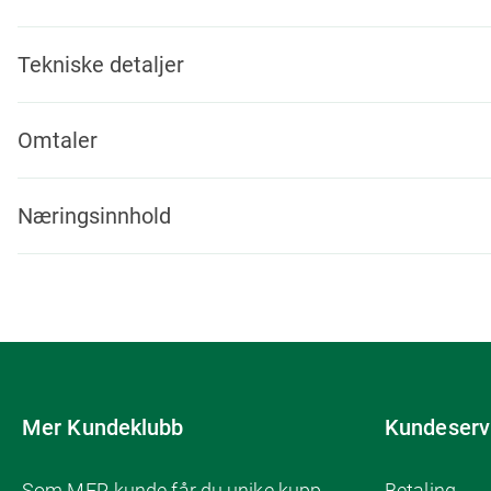
Tekniske detaljer
Omtaler
Næringsinnhold
Mer Kundeklubb
Kundeserv
Som MER-kunde får du unike kupp
Betaling