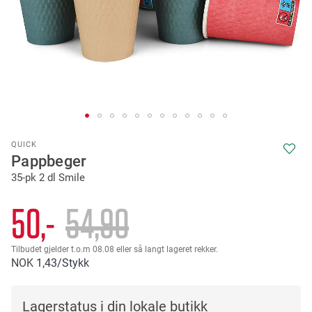
Skip
QUICK
to
Pappbeger
the
35-pk 2 dl Smile
beginning
of
the
50,-
54
90
images
gallery
Tilbudet gjelder t.o.m 08.08 eller så langt lageret rekker.
NOK
1
43
/Stykk
Lagerstatus i din lokale butikk