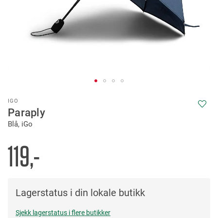
Skip
IGO
to
Paraply
the
Blå, iGo
beginning
of
the
119,-
images
gallery
Lagerstatus i din lokale butikk
Sjekk lagerstatus i flere butikker