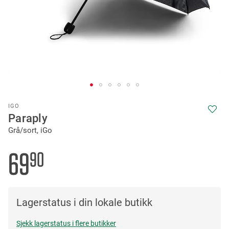
Skip
IGO
to
Paraply
the
Grå/sort, iGo
beginning
of
the
69
90
images
gallery
Lagerstatus i din lokale butikk
Sjekk lagerstatus i flere butikker