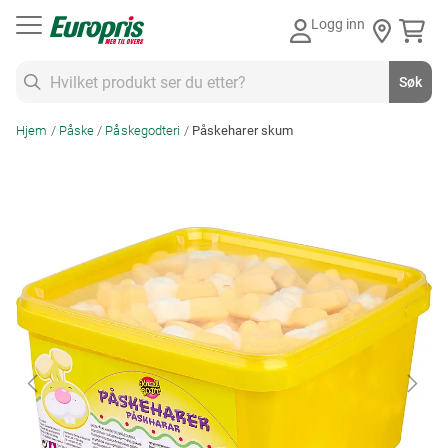
Gå
Logg inn
til
innhold
Søk
Søk
Hjem
Påske
Påskegodteri
Påskeharer skum
Skip
to
the
end
of
the
images
gallery