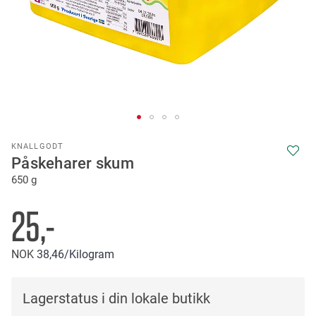
Skip
KNALLGODT
to
Påskeharer skum
the
650 g
beginning
of
the
25,-
images
gallery
NOK
38
46
/Kilogram
Lagerstatus i din lokale butikk