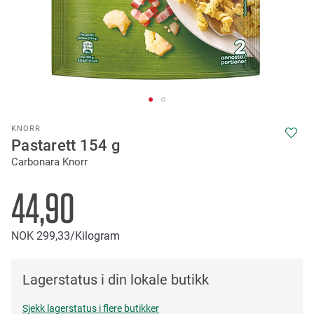
Skip
KNORR
to
Pastarett 154 g
the
Carbonara Knorr
beginning
of
the
44,90
images
gallery
NOK
299
33
/Kilogram
Lagerstatus i din lokale butikk
Sjekk lagerstatus i flere butikker