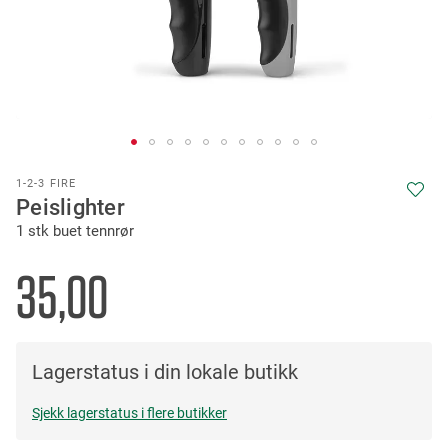
Skip
1-2-3 FIRE
to
Peislighter
the
1 stk buet tennrør
beginning
of
the
35,00
images
gallery
Lagerstatus i din lokale butikk
Sjekk lagerstatus i flere butikker