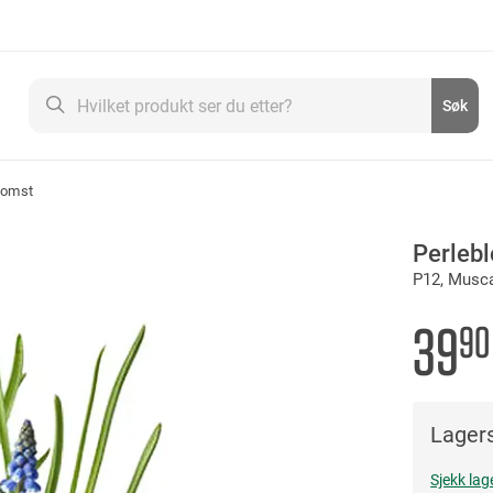
Søk
Søk
lomst
Perleb
P12, Musc
39
90
Lagers
Sjekk lag