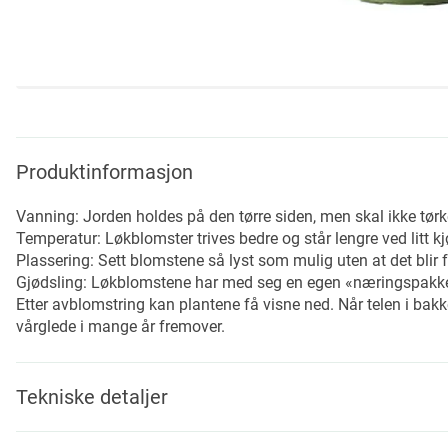
Skip
to
the
beginning
Produktinformasjon
of
the
Vanning: Jorden holdes på den tørre siden, men skal ikke tørk
images
Temperatur: Løkblomster trives bedre og står lengre ved litt k
gallery
Plassering: Sett blomstene så lyst som mulig uten at det blir 
Gjødsling: Løkblomstene har med seg en egen «næringspakke» i
Etter avblomstring kan plantene få visne ned. Når telen i bakk
vårglede i mange år fremover.
Tekniske detaljer