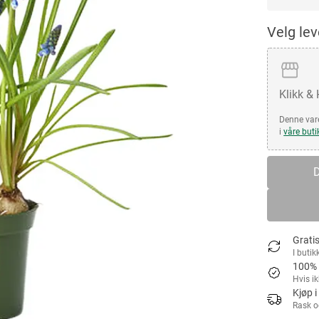
Velg le
Klikk &
Denne vare
i
våre buti
D
Gratis
I butik
100% 
Hvis i
Kjøp i
Rask o