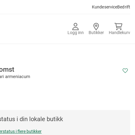
Kundeservice
Bedrift
Logg inn
Butikker
Handlekurv
lomst
ari armeniacum
tatus i din lokale butikk
erstatus i flere butikker