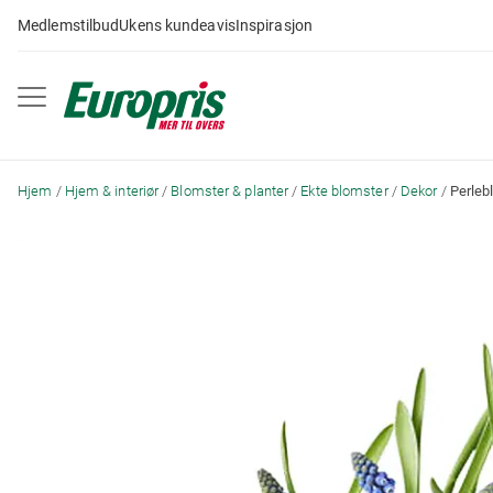
Gå
Medlemstilbud
Ukens kundeavis
Inspirasjon
til
innhold
Hjem
Hjem & interiør
Blomster & planter
Ekte blomster
Dekor
Perleb
Skip
to
the
end
of
the
images
gallery