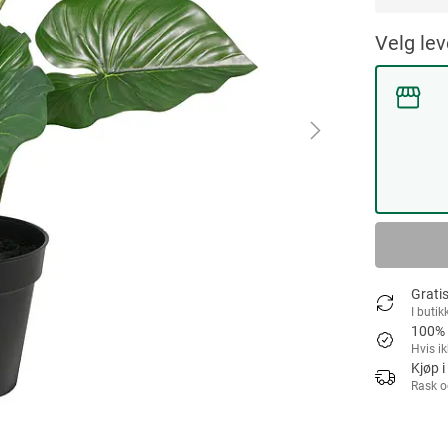
Velg le
Gratis
I butik
100% 
Hvis i
Kjøp i
Rask o