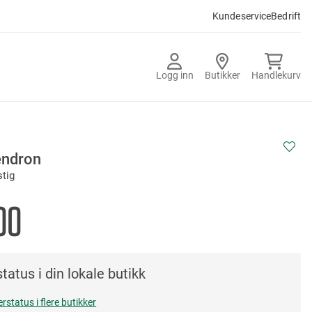
Kundeservice
Bedrift
Logg inn
Butikker
Handlekurv
endron
tig
00
tatus i din lokale butikk
erstatus i flere butikker