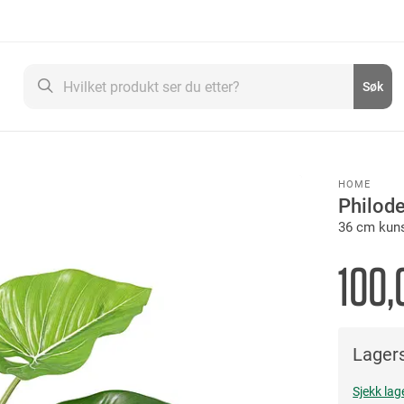
Søk
Søk
HOME
Philod
36 cm kuns
100,
Lagers
Sjekk lag