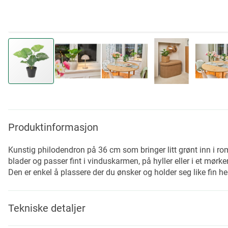
Skip
to
the
beginning
Produktinformasjon
of
the
Kunstig philodendron på 36 cm som bringer litt grønt inn i ro
images
blader og passer fint i vinduskarmen, på hyller eller i et mørke
gallery
Den er enkel å plassere der du ønsker og holder seg like fin hel
Tekniske detaljer