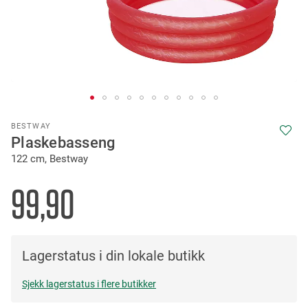
Skip
BESTWAY
to
Plaskebasseng
the
122 cm, Bestway
beginning
of
the
99,90
images
gallery
Lagerstatus i din lokale butikk
Sjekk lagerstatus i flere butikker