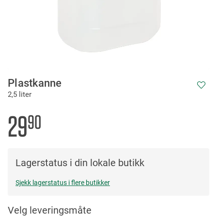
Skip
Plastkanne
to
2,5 liter
the
beginning
of
29
90
the
images
gallery
Lagerstatus i din lokale butikk
Sjekk lagerstatus i flere butikker
Velg leveringsmåte