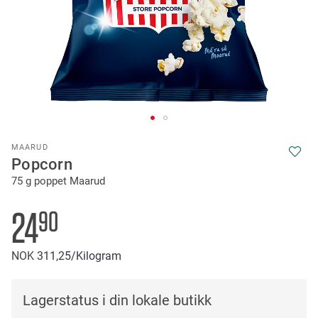
Skip
MAARUD
to
Popcorn
the
75 g poppet Maarud
beginning
of
the
24
90
images
gallery
NOK
311
25
/Kilogram
Lagerstatus i din lokale butikk