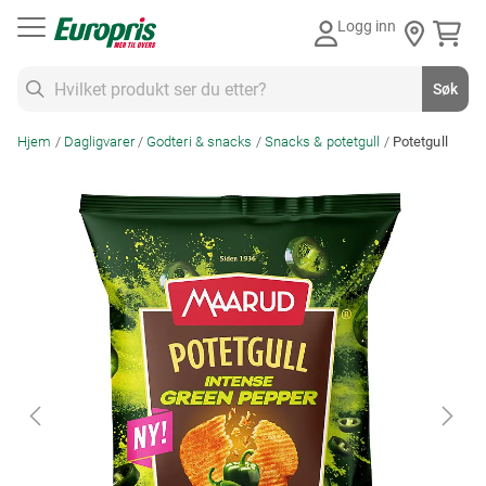
Gå
Logg inn
til
innhold
Søk
Søk
Hjem
Dagligvarer
Godteri & snacks
Snacks & potetgull
Potetgull
Skip
to
the
end
of
the
images
gallery