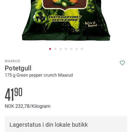
Skip
MAARUD
to
Potetgull
the
175 g Green pepper crunch Maarud
beginning
of
the
41
90
images
gallery
NOK
232
78
/Kilogram
Lagerstatus i din lokale butikk