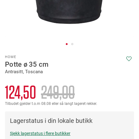
Skip
HOME
to
Potte ø 35 cm
the
Antrasitt, Toscana
beginning
of
the
124,50
249,00
images
gallery
Tilbudet gjelder t.o.m 08.08 eller så langt lageret rekker.
Lagerstatus i din lokale butikk
Sjekk lagerstatus i flere butikker