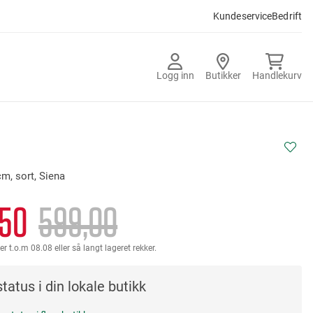
Kundeservice
Bedrift
Logg inn
Butikker
Handlekurv
cm, sort, Siena
,50
599,00
er t.o.m 08.08 eller så langt lageret rekker.
tatus i din lokale butikk