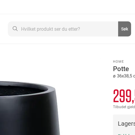
Søk
Søk
HOME
Potte
ø 36x38,5 
299
Tilbudet gjeld
Lagers