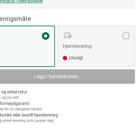
erstatus i flere butikker
veringsmåte
Hjemlevering
Utsolgt
Legg i handlekurven
 og enkel retur
k og på nett
fornøydgaranti
kke får du pengene tilbake
 butikk eller bestill hjemlevering
g enkel levering som passer deg