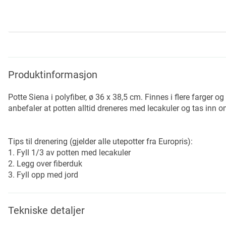
Skip
to
the
beginning
Produktinformasjon
of
the
Potte Siena i polyfiber, ø 36 x 38,5 cm. Finnes i flere farger o
images
anbefaler at potten alltid dreneres med lecakuler og tas inn o
gallery
Tips til drenering (gjelder alle utepotter fra Europris):
1. Fyll 1/3 av potten med lecakuler
2. Legg over fiberduk
3. Fyll opp med jord
Tekniske detaljer