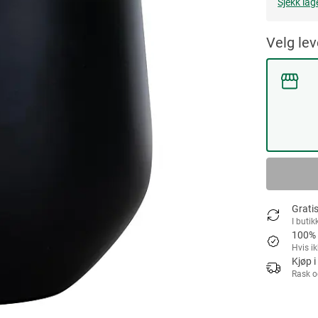
Sjekk lag
Velg le
Gratis
I butik
100% 
Hvis i
Kjøp i
Rask o