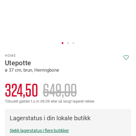
Skip
HOME
to
Utepotte
the
ø 37 cm, brun, Herringbone
beginning
of
the
324,50
649,00
images
gallery
Tilbudet gjelder t.o.m 08.08 eller så langt lageret rekker.
Lagerstatus i din lokale butikk
Sjekk lagerstatus i flere butikker