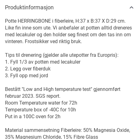
Produktinformasjon
Potte HERRINGBONE i fiberleire, H:37 x B:37 X D:29 cm.
Like fin inne som ute. Vi anbefaler at potten alltid dreneres
med lecakuler og den holder seg finest om den tas inn om
vinteren. Frostsikker ved riktig bruk.
Tips til drenering (gjelder alle utepotter fra Europris):
1. Fyll 1/3 av potten med lecakuler
2. Legg over fiberduk
3. Fyll opp med jord
Bestått "Low and High temperature test" gjennomført
februar 2023. SGS report.
Room Temperature water for 72h
Temperature box of -40C for 10h
Put in a 100C oven for 2h
Material sammensetning Fiberleire: 50% Magnesia Oxide,
35% Magnesium Chloride, 15% Fibre Glass