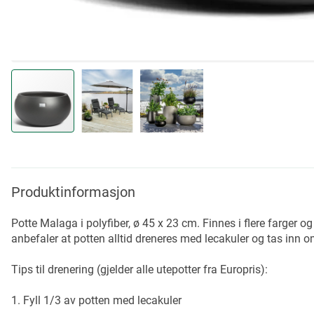
Skip
to
the
beginning
Produktinformasjon
of
the
Potte Malaga i polyfiber, ø 45 x 23 cm. Finnes i flere farger og
images
anbefaler at potten alltid dreneres med lecakuler og tas inn o
gallery
Tips til drenering (gjelder alle utepotter fra Europris):
1. Fyll 1/3 av potten med lecakuler