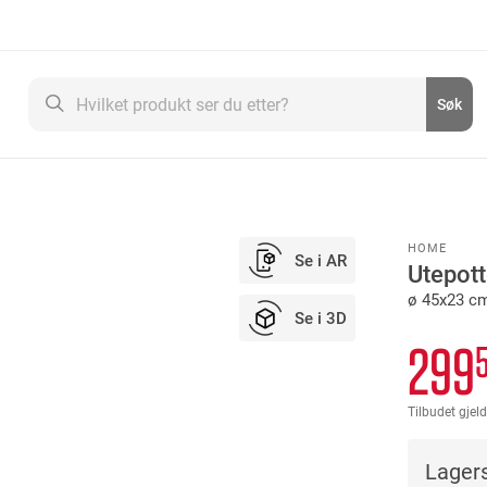
Søk
Søk
HOME
Se i AR
Utepot
ø 45x23 cm
Se i 3D
299
Tilbudet gjeld
Lagers