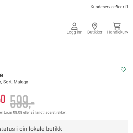
Kundeservice
Bedrift
Logg inn
Butikker
Handlekurv
te
, Sort, Malaga
599,-
50
er t.o.m 08.08 eller så langt lageret rekker.
tatus i din lokale butikk