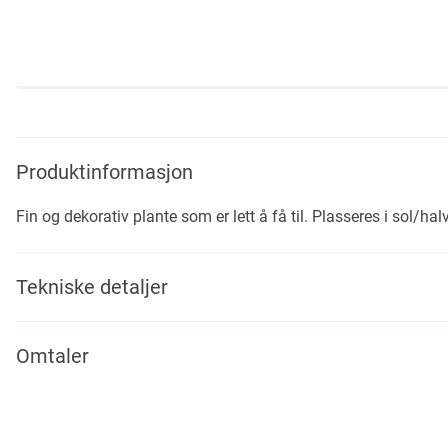
Skip
to
the
beginning
Produktinformasjon
of
the
Fin og dekorativ plante som er lett å få til. Plasseres i sol/ha
images
gallery
Tekniske detaljer
Omtaler