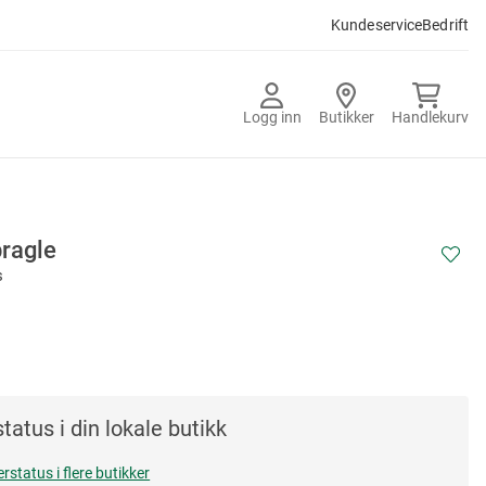
Kundeservice
Bedrift
Logg inn
Butikker
Handlekurv
pragle
s
tatus i din lokale butikk
erstatus i flere butikker