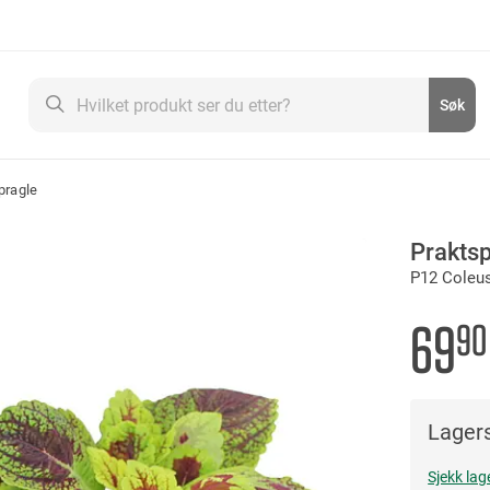
Søk
Søk
pragle
Prakts
P12 Coleu
69
90
Lagers
Sjekk lag