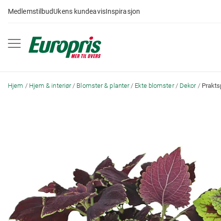
Gå
Medlemstilbud
Ukens kundeavis
Inspirasjon
til
innhold
Hjem
Hjem & interiør
Blomster & planter
Ekte blomster
Dekor
Prakts
Skip
to
the
end
of
the
images
gallery