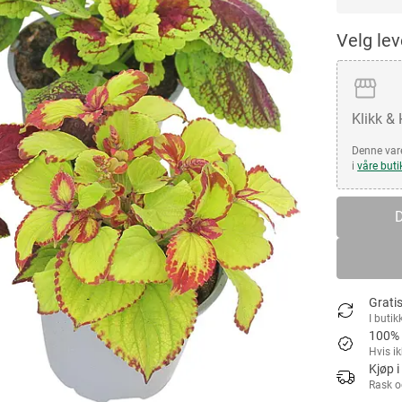
Velg le
Klikk &
Denne vare
i
våre buti
D
Gratis
I butik
100% 
Hvis i
Kjøp i
Rask o