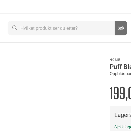
Søk
Søk
HOME
Puff B
Oppblåsba
199,
Lagers
Sjekk lag