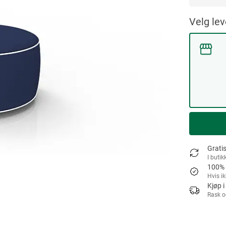
Velg le
Gratis
I butik
100% 
Hvis i
Kjøp i
Rask o