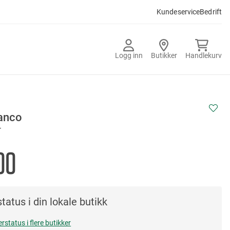
Kundeservice
Bedrift
Logg inn
Butikker
Handlekurv
lanco
r
00
tatus i din lokale butikk
erstatus i flere butikker