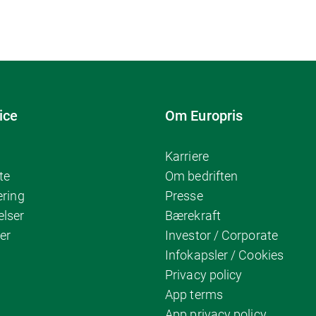
ice
Om Europris
Karriere
te
Om bedriften
ering
Presse
elser
Bærekraft
er
Investor / Corporate
Infokapsler / Cookies
Privacy policy
App terms
App privacy policy