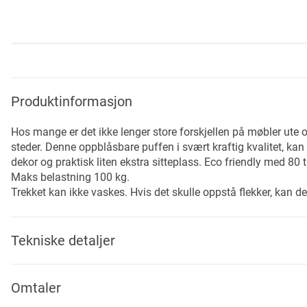
Skip
to
the
beginning
Produktinformasjon
of
the
Hos mange er det ikke lenger store forskjellen på møbler ute o
images
steder. Denne oppblåsbare puffen i svært kraftig kvalitet, ka
gallery
dekor og praktisk liten ekstra sitteplass. Eco friendly med 80 t
Maks belastning 100 kg.
Trekket kan ikke vaskes. Hvis det skulle oppstå flekker, kan de
Tekniske detaljer
Omtaler