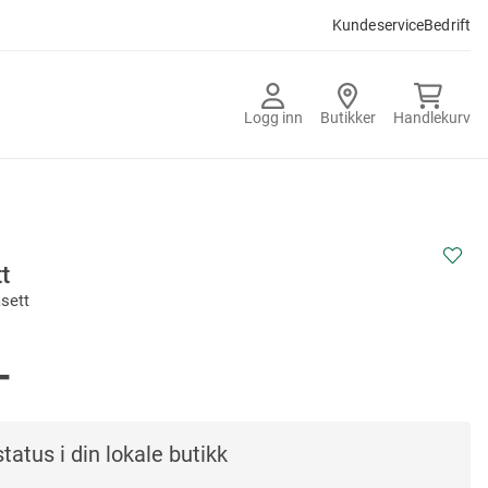
Kundeservice
Bedrift
Logg inn
Butikker
Handlekurv
t
asett
-
tatus i din lokale butikk