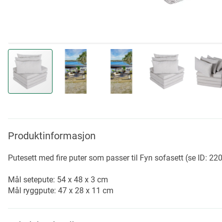
Skip
to
the
beginning
Produktinformasjon
of
the
Putesett med fire puter som passer til Fyn sofasett (se ID: 22
images
gallery
Mål setepute: 54 x 48 x 3 cm
Mål ryggpute: 47 x 28 x 11 cm