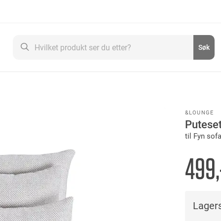
Søk
Søk
&LOUNGE
Puteset
til Fyn sof
499,
Lagers