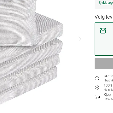
Sjekk lag
Velg le
Gratis
I butik
100% 
Hvis i
Kjøp i
Rask o