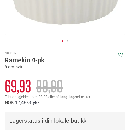
Skip
CUISINE
to
Ramekin 4-pk
the
9 cm hvit
beginning
of
the
69,93
99,90
images
gallery
Tilbudet gjelder t.o.m 08.08 eller så langt lageret rekker.
NOK
17
48
/Stykk
Lagerstatus i din lokale butikk